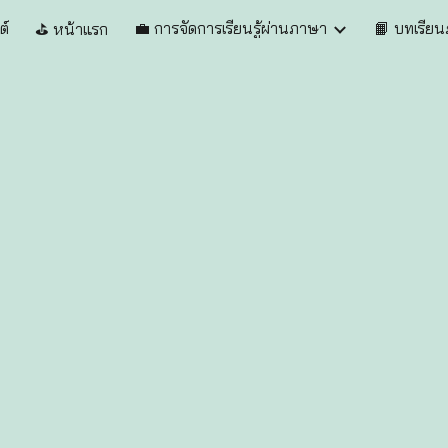
ต์
💼 การจัดการเรียนรู้ผ่านภาษา
📙 บทเรีย
⛳️ หน้าแรก
ip to main content
Skip to navigat