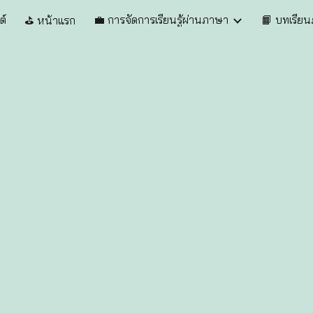
ต์
💼 การจัดการเรียนรู้ผ่านภาษา
📙 บทเรีย
⛳️ หน้าแรก
ip to main content
Skip to navigat